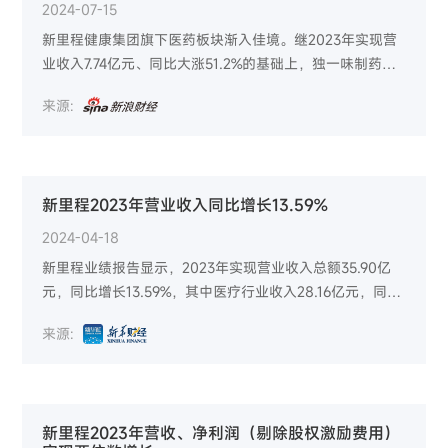
2024-07-15
新里程健康集团旗下医药板块渐入佳境。继2023年实现营
业收入7.74亿元、同比大涨51.2%的基础上，独一味制药今
年第一季度又赢得同比增长45.24%的好成绩。与此同时，
来源:
独一味制药药品研发创新持续向纵深推进，与国内各大医
院联合开展临床药品研究试验的速度和范围均在持续扩
大。
新里程2023年营业收入同比增长13.59%
2024-04-18
新里程业绩报告显示，2023年实现营业收入总额35.90亿
元，同比增长13.59%，其中医疗行业收入28.16亿元，同比
增长6.32%，医药行业收入7.74亿元，同比增长51.22%。
来源:
新里程2023年营收、净利润（剔除股权激励费用）