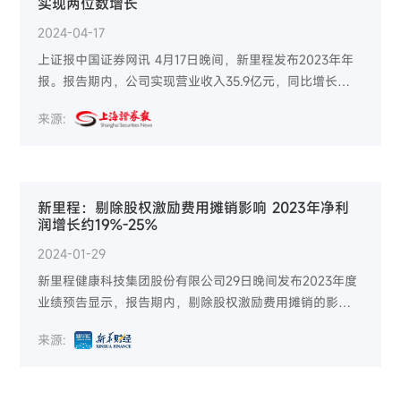
实现两位数增长
2024-04-17
上证报中国证券网讯 4月17日晚间，新里程发布2023年年
报。报告期内，公司实现营业收入35.9亿元，同比增长
13.59%，剔除股权激励摊销费用影响，公司实现归母净利
来源:
润1.89亿元，同比增长20.81%，扣非净利润为1.87亿元，
同比增长104.48%。
新里程：剔除股权激励费用摊销影响 2023年净利
润增长约19%-25%
2024-01-29
新里程健康科技集团股份有限公司29日晚间发布2023年度
业绩预告显示，报告期内，剔除股权激励费用摊销的影
响，归属于上市公司股东的经营净利润约1.85-1.95亿元，
来源:
同比增长约19%-25%；扣除非经常性损益后的净利润约1.8-
1.9亿元，同比增长约97%-108%。