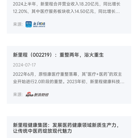
2024上半年，新里程合并营业收入18.20亿元，同比增长
12.20%，其中医疗服务板块收入14.50亿元，同比增长
2.98%，医药板块收入3.71亿元，同比增长72.63%。
来源:
新里程（002219）：重整两年，浴火重生
2024-07-17
2022年6月，原恒康医疗重整落幕，其“医疗+医药”的双主
业开始进行2.0阶段的重塑。2023年初，新里程健康科技集
团股份有限公司（新里程，002219）制定了三年高质量发
来源:
展战略规划纲要，各下属单位也根据纲要指导思想完成了
各自三年发展战略规划，踏上了高质量发展的快车道。重
整两年，新里程渐入佳境。
新里程健康集团：发展医药健康领域新质生产力，
让传统中医药绽放现代魅力