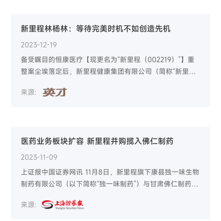
新里程林杨林：等待完美时机不如创造先机
2023-12-19
备受瞩目的恒康医疗【现更名为“新里程（002219）”】重
整案尘埃落定后，新里程健康集团有限公司（简称“新里程
健康集团”）提出了“成为最值得尊敬和信任的世界级健康集
来源:
团”的战略目标。在老龄化加速到来的可见预期下，这一战
略目标的实现，对于中国的医疗健康事业来说，也将是一
个迫切到达的“新里程”。
医药业务板块扩容 新里程并购揽入佛仁制药
2023-11-09
上证报中国证券网讯 11月8日，新里程旗下康县独一味生物
制药有限公司（以下简称“独一味制药”）与甘肃佛仁制药科
技有限公司（以下简称“佛仁制药”）在甘肃省陇南市举行了
来源:
并购交割仪式。并购交割后，独一味制药持有佛仁制药
80%股份。