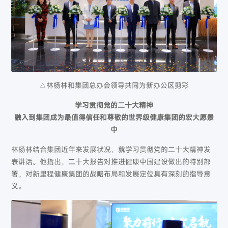
△林杨林和集团总办会领导共同为新办公区剪彩
学习贯彻党的二十大精神
融入到集团成为最值得信任和尊敬的世界级健康集团的宏大愿景
中
林杨林结合集团近年来发展状况，就学习贯彻党的二十大精神发
表讲话。他指出，二十大报告对推进健康中国建设做出的特别部
署，对新里程健康集团的战略布局和发展定位具有深刻的指导意
义。