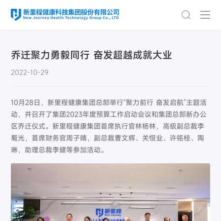
乔迁聚力勇毅同行 奋发超越成就大业
2022-10-29
10月28日，新里程健康集团总部举行“聚力前行 奋发启航”主题活
动，并召开了集团2023年度预算工作启动会议和集团总部新办公
区乔迁仪式。新里程健康集团首席执行官林杨林，高级副总裁李
蜀光，首席财务官周子晴，副总裁曹文辉、关恒业、许铭桂、陶
琳，助理总裁李健等参加活动。