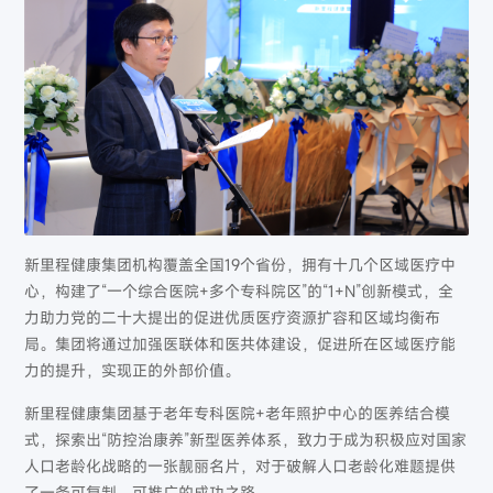
新里程健康集团机构覆盖全国19个省份，拥有十几个区域医疗中
心，构建了“一个综合医院+多个专科院区”的“1+N”创新模式，全
力助力党的二十大提出的促进优质医疗资源扩容和区域均衡布
局。集团将通过加强医联体和医共体建设，促进所在区域医疗能
力的提升，实现正的外部价值。
新里程健康集团基于老年专科医院+老年照护中心的医养结合模
式，探索出“防控治康养”新型医养体系，致力于成为积极应对国家
人口老龄化战略的一张靓丽名片，对于破解人口老龄化难题提供
了一条可复制、可推广的成功之路。