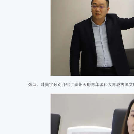
张萍、叶昊宇分别介绍了崇州天府青年城和大青城古镇文